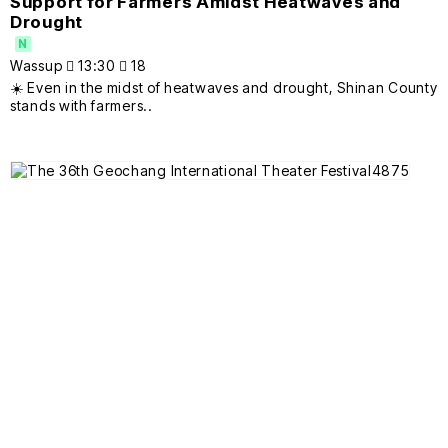
Support for Farmers Amidst Heatwaves and
Drought
N
Wassup
13:30
18
☀️ Even in the midst of heatwaves and drought, Shinan County
stands with farmers..